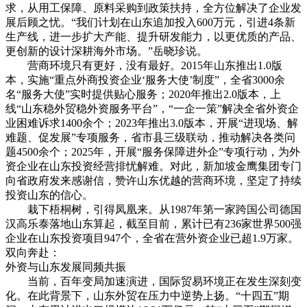
求，从用工保障、原料采购到政策扶持，全方位解决了企业发
展后顾之忧。“我们计划在山东追加投入600万元，引进4条新
生产线，进一步扩大产能、提升研发能力，以更优质的产品、
更创新的设计深耕海外市场。”岳晓珍说。
营商环境只有更好，没有最好。2015年山东推出1.0版
本，实施“重点外商投资企业‘服务大使’制度”，全省3000余
名“服务大使”实时提供贴心服务；2020年推出2.0版本，上
线“山东稳外贸稳外资服务平台”，“一企一策”解决全省外资企
业困难诉求1400余个；2023年推出3.0版本，开展“进现场、解
难题、促发展”专项服务，省市县三级联动，推动解决各类问
题4500余个；2025年，开展“服务保障进外企”专项行动，为外
资企业在山东投资经营排忧解难。对此，新加坡金鹰集团专门
向省政府发来感谢信，赞许山东优越的营商环境，坚定了持续
投资山东的信心。
栽下梧桐树，引得凤凰来。从1987年第一家跨国公司德国
汉高乐泰落地山东算起，截至目前，累计已有236家世界500强
企业在山东投资项目947个，全省在营外资企业已超1.9万家。
双向奔赴：
外资与山东发展同频共振
当前，百年变局加速演进，国际贸易环境正在发生深刻变
化。在此背景下，山东外贸在压力中逆势上扬。“十四五”期