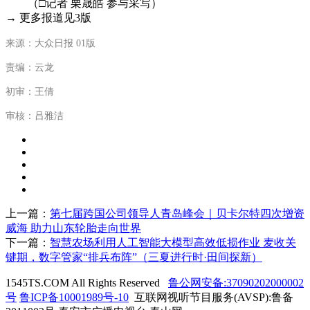
（□记者 栗晟皓 参与采写）
→ 更多报道见3版
来源：大众日报 01版
责编：云龙
初审：王倩
审核：吕雅洁
上一篇：
第七届跨国公司领导人青岛峰会｜贝卡尔特四次增资
威海 助力山东轮胎走向世界
下一篇：
智慧农场利用人工智能大模型高效低损作业 麦收关
键期，数字管家“排兵布阵”（三夏进行时·田间探新）
1545TS.COM All Rights Reserved
鲁公网安备:37090202000002
号
鲁ICP备10001989号-10
互联网视听节目服务(AVSP):鲁备