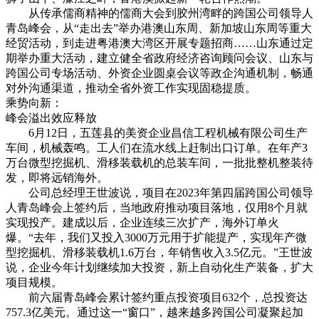
从传承儒商精神的儒商大会到胶州湾畔的跨国公司领导人
青岛峰会，从“走出去”举办港澳山东周、新加坡山东周等重大
经贸活动，到走进粤港澳大湾区开展专题招商……山东通过定
期举办重大活动，建立健全省政府经济咨询顾问会议、山东与
跨国公司专场活动、外资企业圆桌会议等政企沟通机制，畅通
对外沟通渠道，推动全省外资工作实现固稳提质。
乘势向新：
峰会溢出效应释放
6月12日，五莲县的美资企业昌信工程机械有限公司生产
车间，机械轰鸣。工人们在流水线上赶制出口订单。在年产3
万台微型挖掘机、滑移装载机的总装车间，一批批整机整装待
发，即将远销海外。
公司总经理王世波说，项目在2023年第四届跨国公司领导
人青岛峰会上签约后，当地政府推动项目落地，仅用8个月就
实现投产。建成以后，企业连续三次扩产，海外订单火
爆。“去年，我们又投入3000万元用于扩能提产，实现年产微
型挖掘机、滑移装载机1.6万台，年销售收入3.5亿元。”王世波
说，企业今年计划继续加大投资，新上自动化生产装备，扩大
项目规模。
前六届青岛峰会累计签约重点投资项目632个，总投资达
757.3亿美元。通过这一“窗口”，越来越多跨国公司凝聚起加