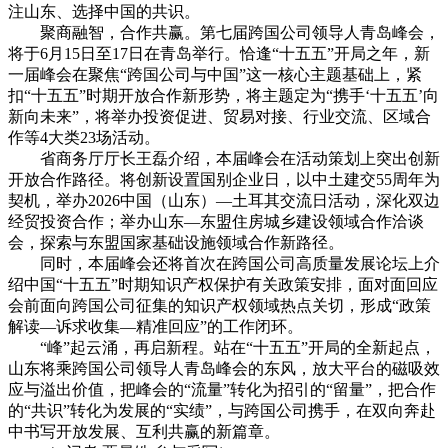
注山东、选择中国的共识。
聚商融智，合作共赢。第七届跨国公司领导人青岛峰会，
将于6月15日至17日在青岛举行。恰逢“十五五”开局之年，新
一届峰会在聚焦“跨国公司与中国”这一核心主题基础上，紧
扣“十五五”时期开放合作新形势，将主题定为“携手‘十五五’向
新向未来”，将举办投资促进、贸易对接、行业交流、区域合
作等4大类23场活动。
省商务厅厅长王磊介绍，本届峰会在活动策划上突出创新
开放合作路径。将创新设置国别企业日，以中土建交55周年为
契机，举办2026中国（山东）—土耳其交流日活动，深化双边
经贸投资合作；举办山东—东盟住房城乡建设领域合作洽谈
会，探索与东盟国家基础设施领域合作新路径。
同时，本届峰会还将首次在跨国公司高质量发展论坛上介
绍中国“十五五”时期知识产权保护有关政策安排，面对面回应
会前面向跨国公司征集的知识产权领域热点关切，形成“政策
解读—诉求收集—精准回应”的工作闭环。
“峰”起云涌，再启新程。站在“十五五”开局的全新起点，
山东将乘跨国公司领导人青岛峰会的东风，放大平台的磁吸效
应与溢出价值，把峰会的“流量”转化为招引的“留量”，把合作
的“共识”转化为发展的“实绩”，与跨国公司携手，在双向奔赴
中书写开放发展、互利共赢的新篇章。