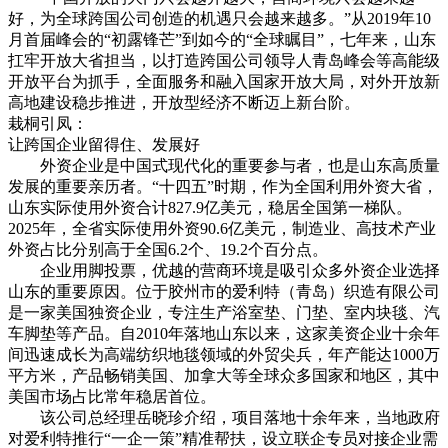
好，为全球跨国公司创造的机遇只会越来越多。”从2019年10
月首届峰会的“初露锋芒”到如今的“全球瞩目”，七年来，山东
扛牢开放大省担当，以打造跨国公司领导人青岛峰会等高能级
开放平台为抓手，全面服务和融入国家开放大局，对外开放新
高地建设稳步推进，开放型经济不断迈上新台阶。
栽桐引凤：
让跨国企业留得住、发展好
外资企业是中国式现代化的重要参与者，也是山东高质量
发展的重要亲历者。“十四五”时期，作为全国利用外资大省，
山东实际使用外资合计827.9亿美元，稳居全国第一梯队。
2025年，全省实际使用外资90.6亿美元，制造业、高技术产业
外资占比分别高于全国6.2个、19.2个百分点。
企业用脚投票，优越的营商环境是吸引众多外资企业选择
山东的重要原因。位于胶州市的爱利特（青岛）织造有限公司
是一家美国独资企业，专注生产浴室垫、门垫、室内块毯、汽
车脚垫等产品。自2010年落地山东以来，这家美资企业十余年
间迅速成长为高端纺织地毯领域的外贸尖兵，年产能达1000万
平方米，产品畅销美国、加拿大等全球众多国家和地区，其中
美国市场占比常年稳居首位。
该公司总经理岳晓珍介绍，项目落地十余年来，当地政府
对爱利特推行“一企一策”精准帮扶，设立联企专员对接企业需