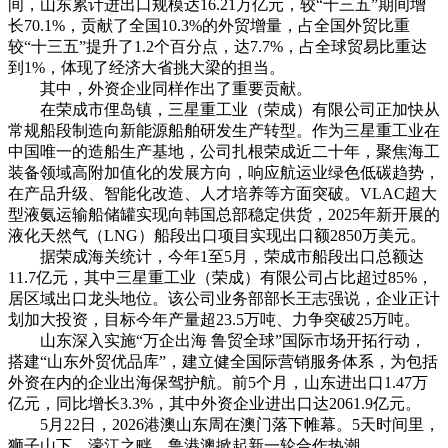
间，山东累计进出口规模达16.21万亿元，较“十三五”期间增
长70.1%，贡献了全国10.3%的外贸增量，占全国外贸比重
较“十三五”提升了1.2个百分点，达7.7%，占全球贸易比重达
到1%，体现了经济大省挑大梁的担当。
其中，外资企业同样作出了重要贡献。
在荣成市俚岛镇，三星重工业（荣成）有限公司正加快从
常规船段制造向新能源船舶研发生产转型。作为三星重工业在
中国唯一的造船生产基地，公司扎根荣成近二十年，聚焦海工
装备领域高附加值化的发展方向，响应航运业绿色低碳趋势，
在产品升级、智能化改造、人才培养等方面突破。VLAC超大
型液氨运输船储罐实现向韩国总部稳定供货，2025年新开展的
液化天然气（LNG）船段出口项目实现出口额2850万美元。
据荣成海关统计，今年1至5月，荣成市船段出口总额达
11.7亿元，其中三星重工业（荣成）有限公司占比超过85%，
居区域出口龙头地位。该公司业务部部长王志强说，企业正计
划加大投资，目标今年产量超23.5万吨、力争突破25万吨。
山东深入实施“万企出海 鲁贸全球”国际市场开拓行动，
搭建“山东外贸优品库”，建立健全国际营销服务体系，为包括
外资在内的企业出海保驾护航。前5个月，山东进出口1.47万
亿元，同比增长3.3%，其中外资企业进出口达2061.9亿元。
5月22日，2026港澳山东周在澳门落下帷幕。5天时间里，
狮子山下、濠江之畔，鲁港澳掀起新一轮合作热潮。